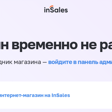
н временно не р
войдите в панель ад
дник магазина —
интернет-магазин на InSales