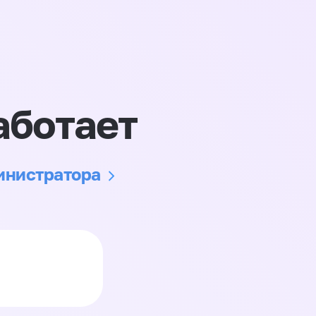
аботает
министратора