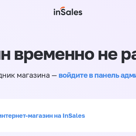
н временно не р
войдите в панель ад
дник магазина —
интернет-магазин на InSales