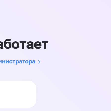
аботает
министратора