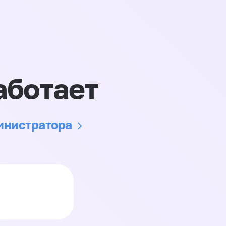
аботает
министратора