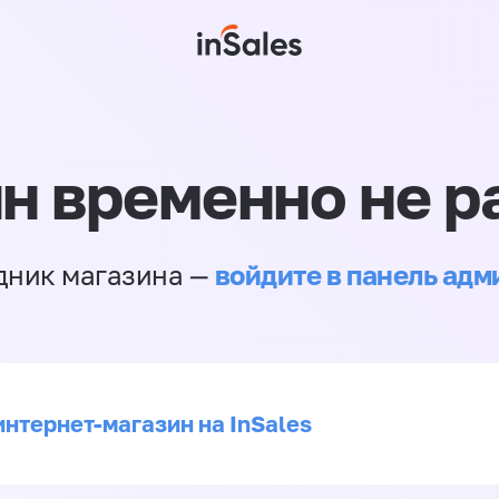
н временно не р
войдите в панель ад
дник магазина —
интернет-магазин на InSales